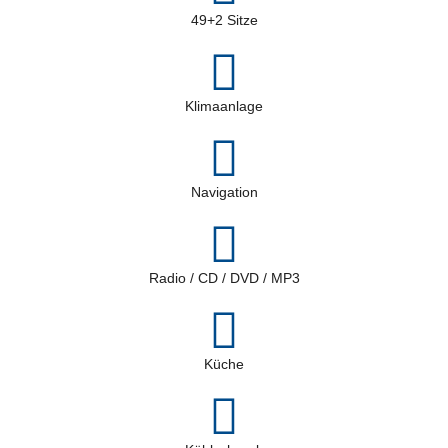
49+2 Sitze
Klimaanlage
Navigation
Radio / CD / DVD / MP3
Küche